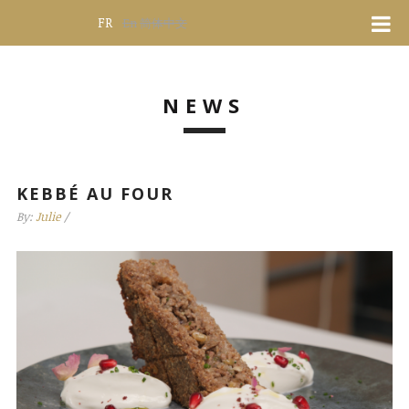
FR
En
简体中文
NEWS
KEBBÉ AU FOUR
By:
Julie
/