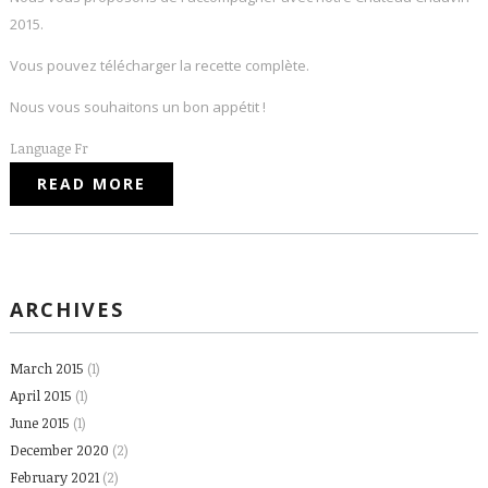
2015.
Vous pouvez télécharger la recette complète.
Nous vous souhaitons un bon appétit !
Language
Fr
READ MORE
ABOUT KEBBÉ AU FOUR
ARCHIVES
March 2015
(1)
April 2015
(1)
June 2015
(1)
December 2020
(2)
February 2021
(2)