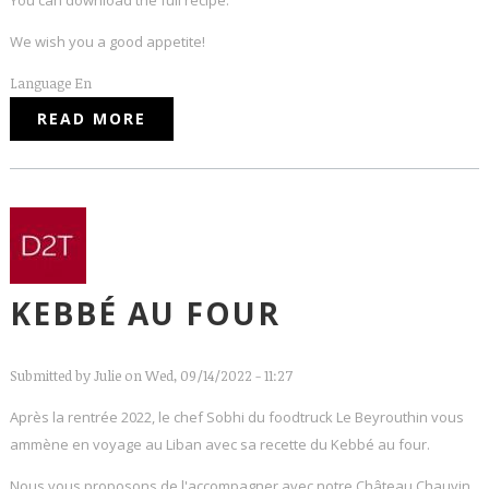
You can download the full recipe.
We wish you a good appetite!
Language
En
READ MORE
ABOUT BAKED KEBBÉ
KEBBÉ AU FOUR
Submitted by
Julie
on Wed, 09/14/2022 - 11:27
Après la rentrée 2022, le chef Sobhi du foodtruck Le Beyrouthin vous
ammène en voyage au Liban avec sa recette du Kebbé au four.
Nous vous proposons de l'accompagner avec notre Château Chauvin