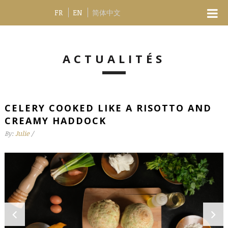
FR
EN
简体中文
ACTUALITÉS
CELERY COOKED LIKE A RISOTTO AND
CREAMY HADDOCK
By:
Julie
/