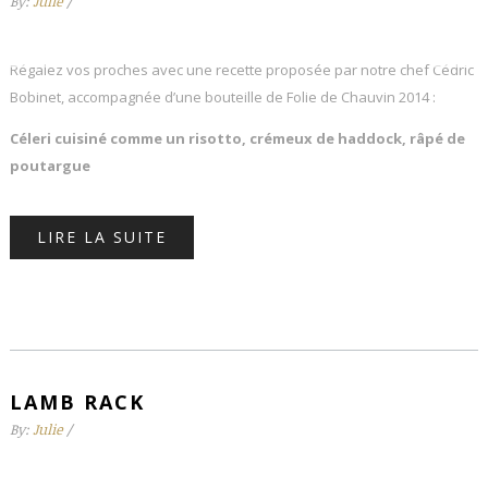
By:
Julie
/
Régalez vos proches avec une recette proposée par notre chef Cédric
Bobinet, accompagnée d’une bouteille de Folie de Chauvin 2014 :
Céleri cuisiné comme un risotto, crémeux de haddock,
râpé de
poutargue
LIRE LA SUITE
LAMB RACK
By:
Julie
/