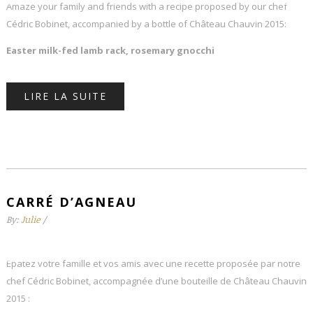
Amaze your family and friends with a recipe proposed by our chef
Cédric Bobinet, accompanied by a bottle of Château Chauvin 2015:
Easter milk-fed lamb rack, rosemary gnocchi
LIRE LA SUITE
CARRÉ D’AGNEAU
By:
Julie
/
Epatez votre famille et vos amis avec une recette proposée par notre
chef Cédric Bobinet, accompagnée d’une bouteille de Château Chauvin
2015 :